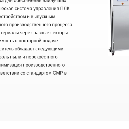
ра для обеспечения наилучших
ческая система управления ПЛК,
стройством и выпускным
ого производственного процесса.
атериалы через разные секторы
имость в повторной подаче
еситель обладает следующими
оль пыли и перекрёстного
птимизация производственного
ветствии со стандартом GMP в