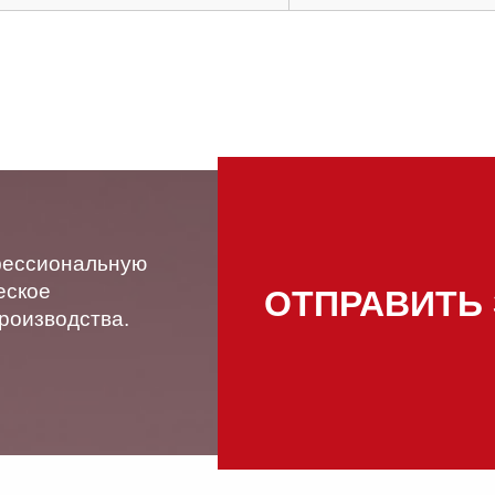
фессиональную
еское
ОТПРАВИТЬ
роизводства.