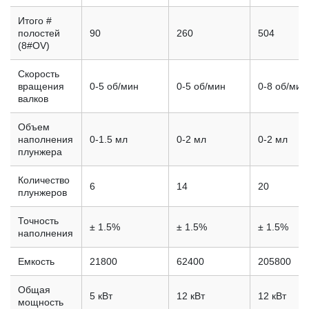
Итого #
полостей
90
260
504
(8#OV)
Скорость
вращения
0-5 об/мин
0-5 об/мин
0-8 об/мин
валков
Объем
наполнения
0-1.5 мл
0-2 мл
0-2 мл
плунжера
Количество
6
14
20
плунжеров
Точность
± 1.5%
± 1.5%
± 1.5%
наполнения
Емкость
21800
62400
205800
Общая
5 кВт
12 кВт
12 кВт
мощность