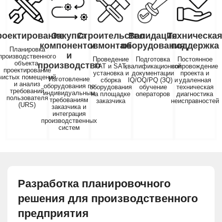
роектирование
Закупка
Строительство
Валидация
Техническа
компонентов
и монтаж
оборудования
поддержка
Планировка
и
производственного
Проведение
Подготовка
Постоянное
объекта,
производство
FAT и SAT,
квалификационной
сопровождение
проектирование
установка и
документации
проекта и
чистых помещений
Изготовление
сборка
IQ/OQ/PQ (3Q) и
удаленная
и анализ
оборудования по
оборудования
обучение
техническая
требований
индивидуальным
на площадке
операторов
диагностика
пользователя
требованиям
заказчика
неисправностей
(URS)
заказчика и
интеграция
производственных
систем
Разработка планировочного
решения для производственного
предприятия