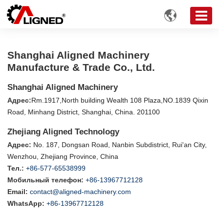

Shanghai Aligned Machinery
Manufacture & Trade Co., Ltd.
Shanghai Aligned Machinery
Адрес:
Rm.1917,North building Wealth 108 Plaza,NO.1839 Qixin
Road, Minhang District, Shanghai, China. 201100
Zhejiang Aligned Technology
Адрес:
No. 187, Dongsan Road, Nanbin Subdistrict, Rui'an City,
Wenzhou, Zhejiang Province, China
Тел.:
+86-577-65538999
Мобильный телефон:
+86-13967712128
Email:
contact@aligned-machinery.com
WhatsApp:
+86-13967712128