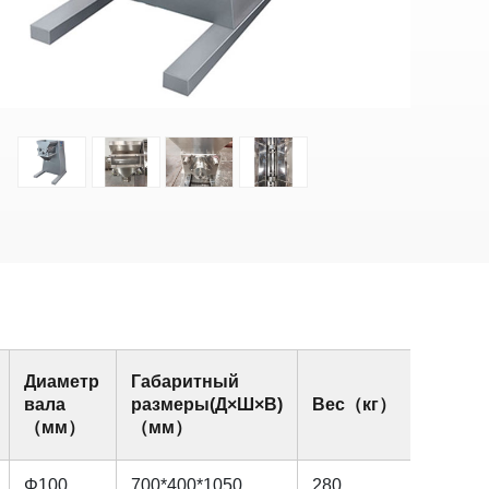
Диаметр
Габаритный
вала
размеры(Д×Ш×В)
Вес（кг）
（мм）
（мм）
Φ100
700*400*1050
280