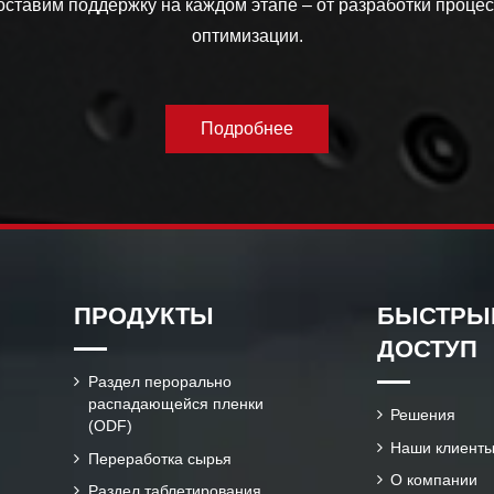
тавим поддержку на каждом этапе – от разработки процес
оптимизации.
Подробнее
ПРОДУКТЫ
БЫСТРЫ
ДОСТУП
Раздел перорально
распадающейся пленки
Решения
(ODF)
Наши клиент
Переработка сырья
О компании
Раздел таблетирования