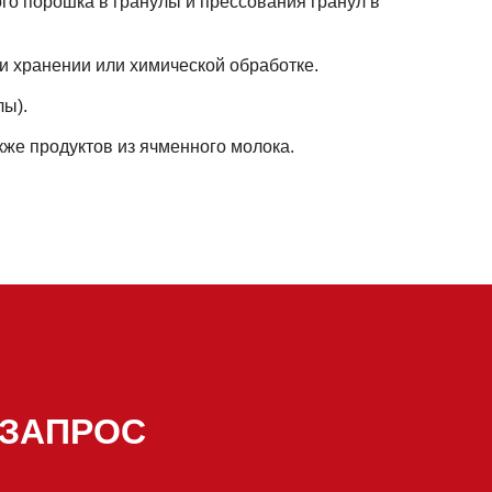
о порошка в гранулы и прессования гранул в
и хранении или химической обработке.
лы).
же продуктов из ячменного молока.
 ЗАПРОС