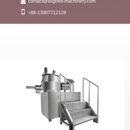
contact@aligned-machinery.com
+86-13967712128