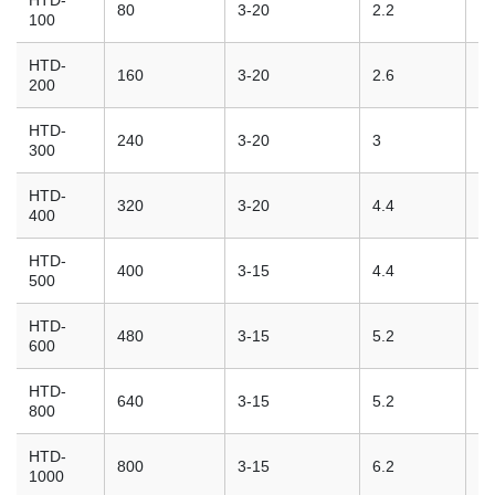
HTD-
80
3-20
2.2
2
100
HTD-
160
3-20
2.6
2
200
HTD-
240
3-20
3
2
300
HTD-
320
3-20
4.4
2
400
HTD-
400
3-15
4.4
2
500
HTD-
480
3-15
5.2
2
600
HTD-
640
3-15
5.2
3
800
HTD-
800
3-15
6.2
3
1000