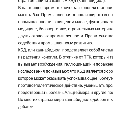
стран объявили законным КБД (Каннабидиол).
В настоящее время техническая конопля станови
масштабах. Промышленная конопля широко испол
промышленности, в пищевом масле, функциональ
медицине, биоэнергетике, строительных материа
других отраслях промышленности. Правительства
содействия промышленному развитию.
КБД, или каннабидиол, представляет собой чисты
из растения конопли. В отличие от ТГК, который 
вызывает возбуждения, галлюцинаций и поражен
исследования показывают, что КБД является хо
которое может оказывать успокаивающее, болеу
противоэпилептическое действие, уменьшать про
предотвращать болезнь Альцгеймера и другие по
Во многих странах мира каннабидиол одобрен в 
добавки.