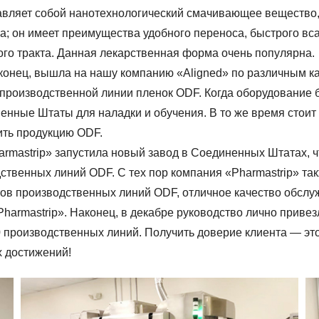
вляет собой нанотехнологический смачивающее вещество, 
ка; он имеет преимущества удобного переноса, быстрого в
го тракта. Данная лекарственная форма очень популярна.
аконец, вышла на нашу компанию «Aligned» по различным к
 производственной линии пленок ODF. Когда оборудование 
ные Штаты для наладки и обучения. В то же время стоит п
ить продукцию ODF.
rmastrip» запустила новый завод в Соединенных Штатах, ч
ственных линий ODF. С тех пор компания «Pharmastrip» т
ов производственных линий ODF, отличное качество обслу
harmastrip». Наконец, в декабре руководство лично приве
 20 производственных линий. Получить доверие клиента — э
х достижений!