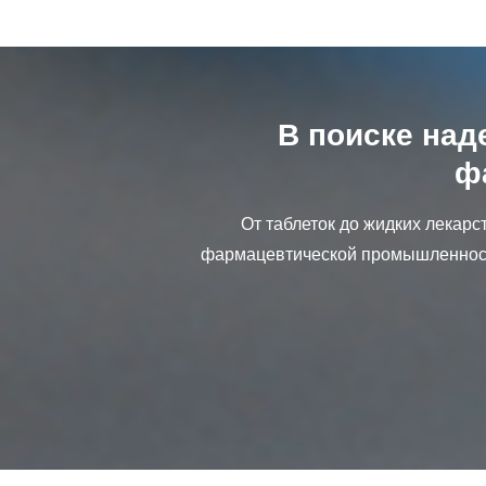
В поиске над
ф
От таблеток до жидких лекар
фармацевтической промышленност