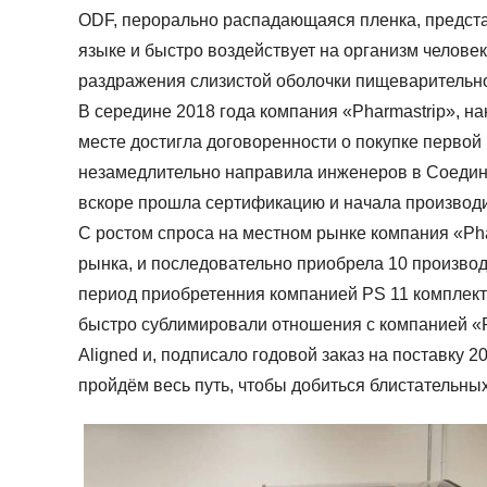
ODF, перорально распадающаяся пленка, предста
языке и быстро воздействует на организм челове
раздражения слизистой оболочки пищеварительно
В середине 2018 года компания «Pharmastrip», н
месте достигла договоренности о покупке первой
незамедлительно направила инженеров в Соединен
вскоре прошла сертификацию и начала производ
С ростом спроса на местном рынке компания «Pha
рынка, и последовательно приобрела 10 производ
период приобретенния компанией PS 11 комплект
быстро сублимировали отношения с компанией «P
Aligned и, подписало годовой заказ на поставку
пройдём весь путь, чтобы добиться блистательны