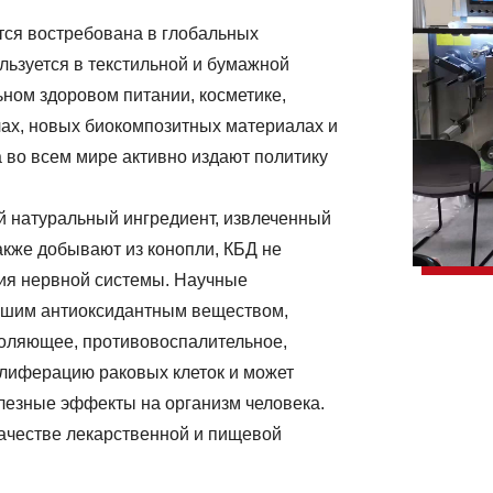
тся востребована в глобальных
ьзуется в текстильной и бумажной
ном здоровом питании, косметике,
лах, новых биокомпозитных материалах и
 во всем мире активно издают политику
й натуральный ингредиент, извлеченный
также добывают из конопли, КБД не
ия нервной системы. Научные
рошим антиоксидантным веществом,
толяющее, противовоспалительное,
лиферацию раковых клеток и может
лезные эффекты на организм человека.
качестве лекарственной и пищевой