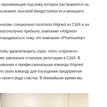
проникающее под кожу, которое растворяется на
сасывания, высокой биодоступности и меньшего
аналам, специально посетила Aligned из США и на
благополучно прибыло, компания «Aligned»
орадоваться тому, что компания «Pharmastrip»
тобы удовлетворить спрос этого «горячего»
акже завоевала отличную репутацию в США. В
живания и профессиональная команда Aligned
зло свою команду для посещения предприятия
то своего рода счастье. В ближайшие время мы