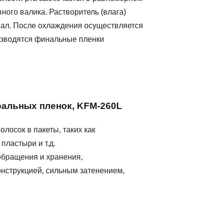
ного валика. Растворитель (влага)
нал. После охлаждения осуществляется
оизводятся финальные пленки
ральных пленок, KFM-260L
лосок в пакеты, таких как
пластыри и т.д.
обращения и хранения,
нструкцией, сильным затенением,