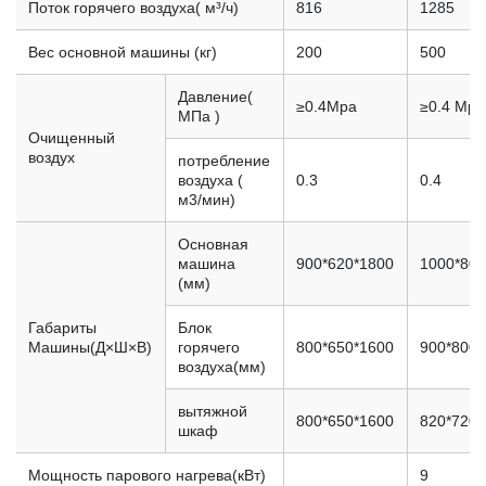
Поток горячего воздуха( м³/ч)
816
1285
Вес основной машины (кг)
200
500
Давление(
≥0.4Mpa
≥0.4 Mpa
МПа )
Очищенный
воздух
потребление
воздуха (
0.3
0.4
м3/мин)
Основная
машина
900*620*1800
1000*800
(мм)
Габариты
Блок
Машины(Д×Ш×В)
горячего
800*650*1600
900*800*
воздуха(мм)
вытяжной
800*650*1600
820*720*
шкаф
Мощность парового нагрева(кВт)
9