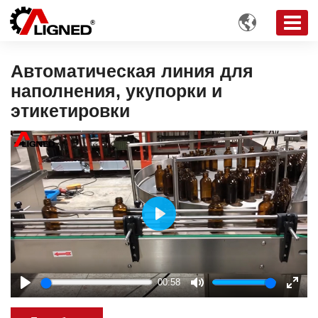

Автоматическая линия для
наполнения, укупорки и
этикетировки
Play
00:58
Play
Mute
Enter
fulls