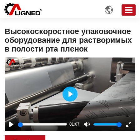

Высокоскоростное упаковочное
оборудование для растворимых
в полости рта пленок
Play
01:07
Play
Mute
Enter
fulls