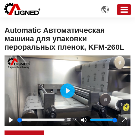

Automatic Автоматическая
машина для упаковки
пероральных пленок, KFM-260L
Play
00:28
Play
Mute
Enter
fulls